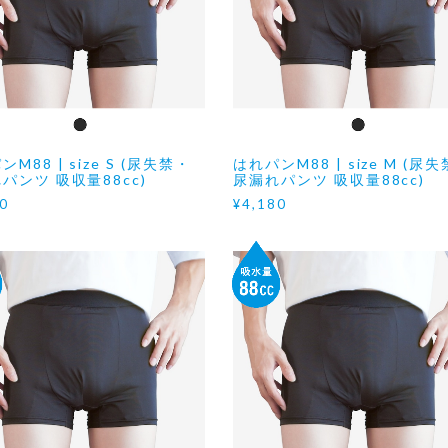
M88 | size S (尿失禁・
はれパンM88 | size M (尿
パンツ 吸収量88cc)
尿漏れパンツ 吸収量88cc)
0
¥4,180