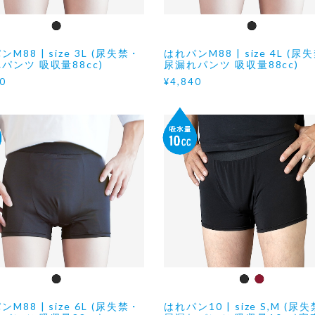
M88 | size 3L (尿失禁・
はれパンM88 | size 4L (尿
パンツ 吸収量88cc)
尿漏れパンツ 吸収量88cc)
0
¥4,840
M88 | size 6L (尿失禁・
はれパン10 | size S,M (尿