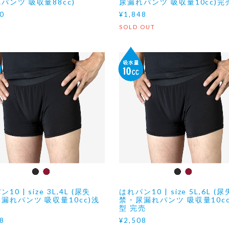
パンツ 吸収量88cc)
尿漏れパンツ 吸収量10cc)完
0
¥1,848
SOLD OUT
10 | size 3L,4L (尿失
はれパン10 | size 5L,6L (尿
漏れパンツ 吸収量10cc)浅
禁・尿漏れパンツ 吸収量10cc
型 完売
8
¥2,508