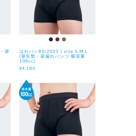
禁・尿
はれパン80/2023 | size S,M,L
(尿失禁・尿漏れパンツ 吸収量
100cc)
¥4,180