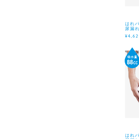
はれパン
尿漏れ
¥4,62
はれパン