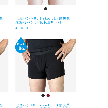
失禁・
はれパンM88 | size 5L (尿失禁・
尿漏れパンツ 吸収量88cc)
¥5,060
失禁・
はれパン10 | size L,LL (尿失禁・