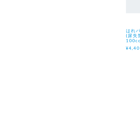
はれパン
(尿失
100cc
¥4,40