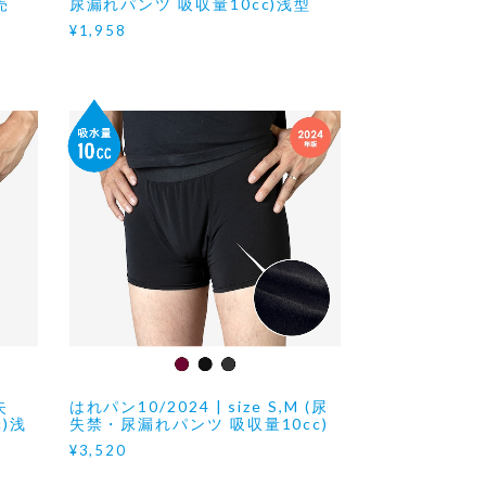
売
尿漏れパンツ 吸収量10cc)浅型
¥1,958
失
はれパン10/2024 | size S,M (尿
)浅
失禁・尿漏れパンツ 吸収量10cc)
¥3,520