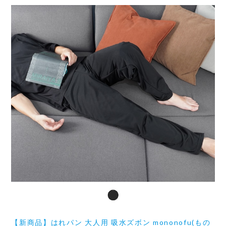
【新商品】はれパン 大人用 吸水ズボン mononofu(もの