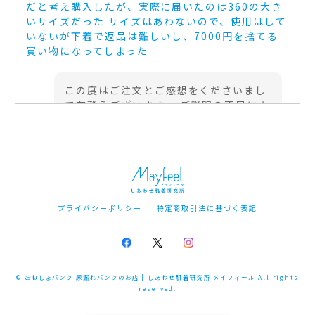
だと考え購入したが、実際に届いたのは360の大き
いサイズだった サイズはあわないので、使用はして
いないが下着で返品は難しいし、7000円を捨てる
買い物になってしまった
この度はご注文とご感想をくださいまし
て有難うございます。 ご説明の不足によ
り「はれパンジュニアボクサーパンツ
300」のサイズ違いをご希望いただき購
入されたとの事、大変申し訳ございませ
ん。 大人用の製品であることをわかりや
すく、またパッドの違いなどを改めてご
案内できるよう進めてまいります。
プライバシーポリシー
特定商取引法に基づく表記
はれパン10/2024 | size L,LL (尿失禁・尿漏れパンツ 吸収量10cc)
L（杢ブラック）
© おねしょパンツ 尿漏れパンツのお店 | しあわせ肌着研究所 メイフィール All rights
2025/01/24
reserved.
良い点：尿漏れパンツとして優れている 悪い点：背