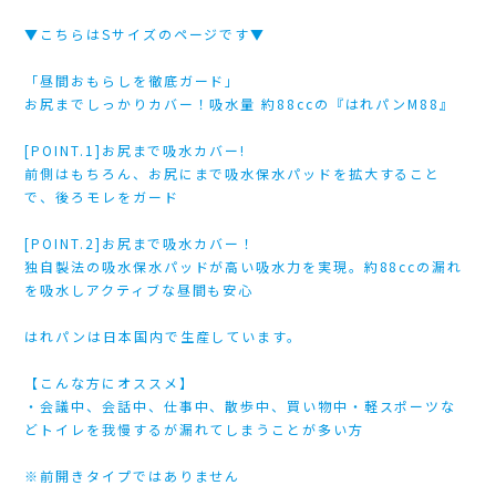
▼こちらはSサイズのページです▼
「昼間おもらしを徹底ガード」
お尻までしっかりカバー！吸水量 約88ccの『はれパンM88』
[POINT.1]お尻まで吸水カバー!
前側はもちろん、お尻にまで吸水保水パッドを拡大すること
で、後ろモレをガード
[POINT.2]お尻まで吸水カバー！
独自製法の吸水保水パッドが高い吸水力を実現。約88ccの漏れ
を吸水しアクティブな昼間も安心
はれパンは日本国内で生産しています。
【こんな方にオススメ】
・会議中、会話中、仕事中、散歩中、買い物中・軽スポーツな
どトイレを我慢するが漏れてしまうことが多い方
※前開きタイプではありません