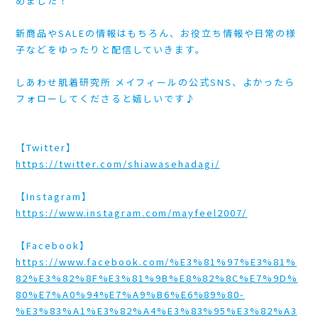
めました！
新商品やSALEの情報はもちろん、お役立ち情報や日常の様
子などをゆったりと配信していきます。
しあわせ肌着研究所 メイフィールの公式SNS、よかったら
フォローしてくださると嬉しいです♪
【Twitter】
https://twitter.com/shiawasehadagi/
【Instagram】
https://www.instagram.com/mayfeel2007/
【Facebook】
https://www.facebook.com/%E3%81%97%E3%81%
82%E3%82%8F%E3%81%9B%E8%82%8C%E7%9D%
80%E7%A0%94%E7%A9%B6%E6%89%80-
%E3%83%A1%E3%82%A4%E3%83%95%E3%82%A3