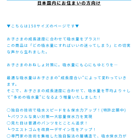
日本国内にお住まいの方向け
▼こちらは150サイズのページです▼
お子さまの成長速度に合わせて吸水量をプラス!!
この商品は「どの吸水量にすればいいの迷ってしまう」との切実
な声から生れました。
お子さまのおねしょ対策に。吸水量にも心にもゆとりを―
最適な吸水量はお子さまの"成長度合い"によって変わっていき
ます。
そこで、お子さまの成長速度に合わせて、吸水量を平均より＋し
て"多めの吸水量"になるよう増量いたしました！
○独自の技術で吸水スピードを＆保水力アップ！(特許出願中)
┗パワフルな臭い対策━大容量保水力を実現
○見た目は普通のパンツをとことん追求！
┗ウエストゴムを改良━デザイン性をアップ！
○専門家の技術を集結した独自製法の層構造で、吸水保水力が