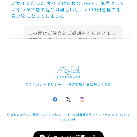
いサイズだった サイズはあわないので、使用はして
いないが下着で返品は難しいし、7000円を捨てる
買い物になってしまった
この度はご注文とご感想をくださいまし
て有難うございます。 ご説明の不足によ
り「はれパンジュニアボクサーパンツ
300」のサイズ違いをご希望いただき購
入されたとの事、大変申し訳ございませ
ん。 大人用の製品であることをわかりや
すく、またパッドの違いなどを改めてご
案内できるよう進めてまいります。
プライバシーポリシー
特定商取引法に基づく表記
はれパン10/2024 | size L,LL (尿失禁・尿漏れパンツ 吸収量10cc)
L（杢ブラック）
© おねしょパンツ 尿漏れパンツのお店 | しあわせ肌着研究所 メイフィール All rights
2025/01/24
reserved.
良い点：尿漏れパンツとして優れている 悪い点：背
面のウエストゴム部にある織タグ。カサカサして肌