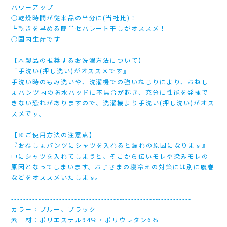
パワーアップ
○乾燥時間が従来品の半分に(当社比)！
┗乾きを早める簡単セパレート干しがオススメ！
○国内生産です
【本製品の推奨するお洗濯方法について】
『手洗い(押し洗い)がオススメです』
手洗い時のもみ洗いや、洗濯機での強いねじりにより、おねし
ょパンツ内の防水パッドに不具合が起き、充分に性能を発揮で
きない恐れがありますので、洗濯機より手洗い(押し洗い)がオス
スメです。
【※ご使用方法の注意点】
『おねしょパンツにシャツを入れると漏れの原因になります』
中にシャツを入れてしまうと、そこから伝いモレや染みモレの
原因となってしまいます。お子さまの寝冷えの対策には別に腹巻
などをオススメいたします。
------------------------------------------------------------
カラー：ブルー、ブラック
素 材：ポリエステル94％・ポリウレタン6％