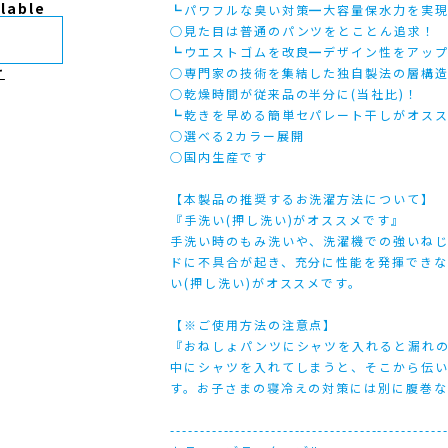
ilable
┗パワフルな臭い対策━大容量保水力を実
○見た目は普通のパンツをとことん追求！
┗ウエストゴムを改良━デザイン性をアッ
け
○専門家の技術を集結した独自製法の層構
○乾燥時間が従来品の半分に(当社比)！
┗乾きを早める簡単セパレート干しがオス
○選べる2カラー展開
○国内生産です
【本製品の推奨するお洗濯方法について】
『手洗い(押し洗い)がオススメです』
手洗い時のもみ洗いや、洗濯機での強いね
ドに不具合が起き、充分に性能を発揮でき
い(押し洗い)がオススメです。
【※ご使用方法の注意点】
『おねしょパンツにシャツを入れると漏れ
中にシャツを入れてしまうと、そこから伝
す。お子さまの寝冷えの対策には別に腹巻な
----------------------------------------------