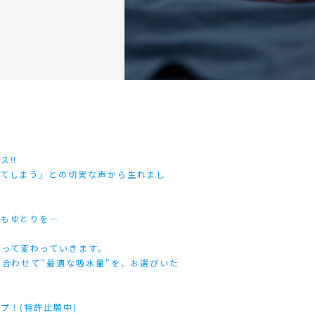
!!
ってしまう」との切実な声から生れまし
にもゆとりを―
よって変わっていきます。
に合わせて"最適な吸水量"を、お選びいた
プ！(特許出願中)