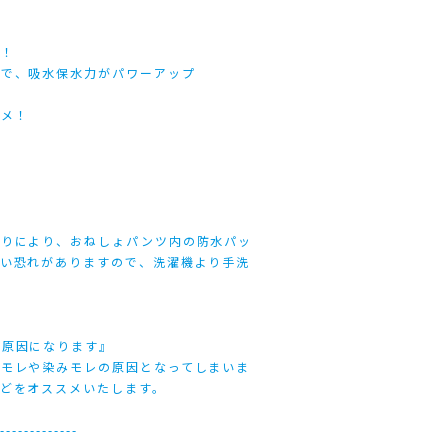
現
プ！
造で、吸水保水力がパワーアップ
スメ！
じりにより、おねしょパンツ内の防水パッ
ない恐れがありますので、洗濯機より手洗
の原因になります』
いモレや染みモレの原因となってしまいま
どをオススメいたします。
--------------