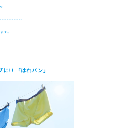
6％
--------------
きます。
に!! 「はれパン」