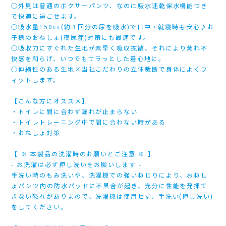
○外見は普通のボクサーパンツ、なのに吸水速乾保水機能つき
で快適に過ごせます。
○吸水量150cc(約１回分の尿を吸水)で日中・就寝時も安心♪お
子様のおねしょ(夜尿症)対策にも最適です。
○吸収力にすぐれた生地が素早く吸収拡散、それにより蒸れ不
快感を和らげ、いつでもサラっとした着心地に。
○伸縮性のある生地×当社こだわりの立体裁断で身体によくフ
ィットします。
【こんな方にオススメ】
・トイレに間に合わず漏れが止まらない
・トイレトレーニング中で間に合わない時がある
・おねしょ対策
【 ※ 本製品の洗濯時のお願いとご注意 ※ 】
- お洗濯は必ず押し洗いをお願いします -
手洗い時のもみ洗いや、洗濯機での強いねじりにより、おねし
ょパンツ内の防水パッドに不具合が起き、充分に性能を発揮で
きない恐れがありまので、洗濯機は使用せず、手洗い(押し洗い)
をしてください。