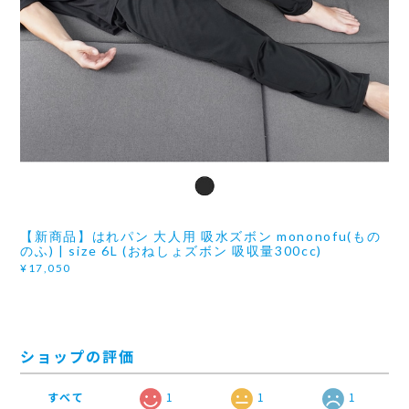
【新商品】はれパン 大人用 吸水ズボン mononofu(もの
のふ) | size 6L (おねしょズボン 吸収量300cc)
¥17,050
ショップの評価
すべて
1
1
1