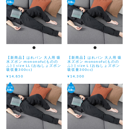
【新商品】はれパン 大人用 吸
【新商品】はれパン 大人用 吸
水ズボン mononofu(ものの
水ズボン mononofu(ものの
ふ) | size LL (おねしょズボン
ふ) | size L (おねしょズボン
吸収量300cc)
吸収量300cc)
¥14,850
¥14,300